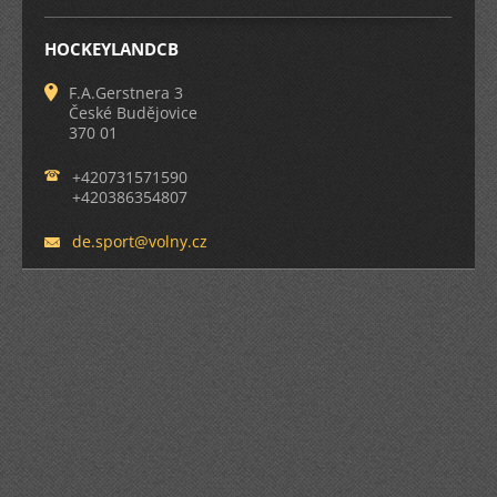
HOCKEYLANDCB
F.A.Gerstnera 3
České Budějovice
370 01
+420731571590
+420386354807
de.sport
@volny.c
z