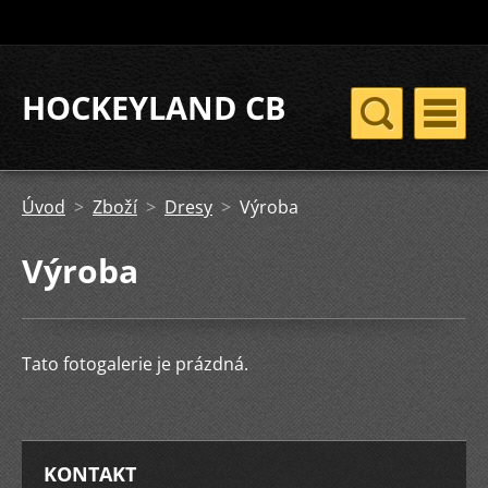
HOCKEYLAND CB
Úvod
>
Zboží
>
Dresy
>
Výroba
Výroba
Tato fotogalerie je prázdná.
KONTAKT